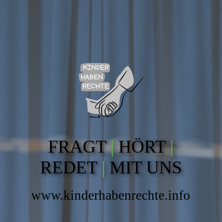
FRAGT
|
HÖRT
|
REDET
|
MIT UNS
www.kinderhabenrechte.info