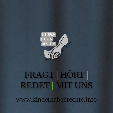
FRAGT
|
HÖRT
|
REDET
|
MIT UNS
www.kinderhabenrechte.info