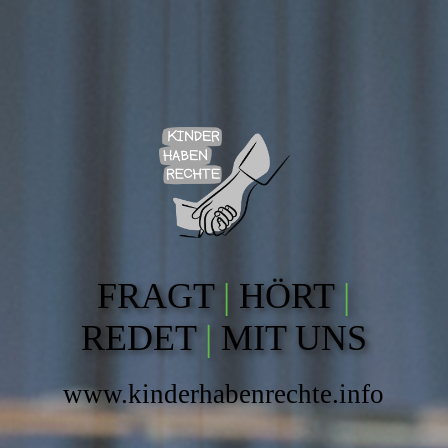
FRAGT
|
HÖRT
|
REDET
|
MIT UNS
www.kinderhabenrechte.info